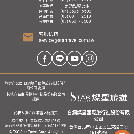
(03) 610 - 9010
新竹門市
同業請點擊此處
同業服務
(04) 3605 - 5500
台中門市
(06) 601 - 2510
台南門市
(07) 960 - 0500
高雄門市
客服信箱
service@startravel.com.tw
旅遊商品由 台鋼燦星國際旅行社股份有
限公司 提供
其他商品由 星購網行銷股份有限公司
提供
台鋼燦星國際旅行社股份有限
代表人
侯佑霖
發言人
羅俊英
公司
綜合旅行社 交觀綜字第2136號
旅行社品質保障協會100字第北1819號
台灣台北市中山區民生東路二段
© TSG Star Travel Corp. All rights
161號7樓